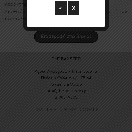
χαρακτήρας και η πολυπλοκότητα του.
✓
X
Απολαύστε το σκέτο με πάγο, με σόδα ή σε
παραλλαγές κλασσικών κοκτέιλ.
Επιστροφή στα Brands
THE BAR SEED
Αγίων Αναργύρων & Υμηττού 15
Παλαιό Φάληρο / 175 64
Αττική / Ελλάδα
info@thebarseed.gr
2130049003
ΠΟΛΙΤΙΚΗ ΑΠΟΡΗΤΟΥ | COOKIES