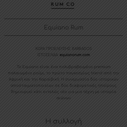
Equiano Rum
ΧΩΡΑ ΠΡΟΕΛΕΥΣΗΣ: BARBADOS
ΙΣΤΟΣΕΛΙΔΑ:
equianorum.com
Το Equiano είναι ένα πολυβραβευμένο premium
παλαιωμένο ρούμι, το πρώτο παγκοσμίως blend από την
Αφρική και την Καραϊβική. Η συνεργασία δύο ιστορικών
αποσταγματοποιείων σε δύο διαφορετικές ηπείρους
δημιουργεί κάτι εντελώς νέο για μια τέχνη με ιστορία
αιώνων
Η συλλογή