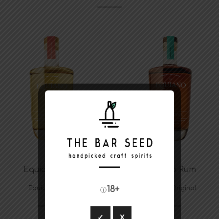
Equiano Rum
Equiano Rum
18+
Equiano Light
Equiano Original
ⓘ
✓
X