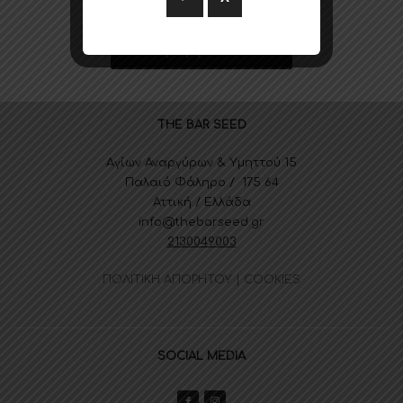
Επιστροφή στα Brands
THE BAR SEED
Αγίων Αναργύρων & Υμηττού 15
Παλαιό Φάληρο / 175 64
Αττική / Ελλάδα
info@thebarseed.gr
2130049003
ΠΟΛΙΤΙΚΗ ΑΠΟΡΗΤΟΥ | COOKIES
SOCIAL MEDIA